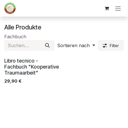
Zum Inhalt springen
Alle Produkte
Fachbuch
Sortieren nach
Filter
Vorrätig
Libro tecnico -
Fachbuch "Kooperative
Traumaarbeit"
29,90
€