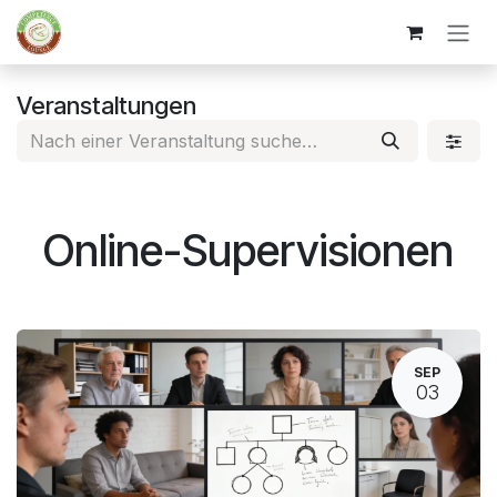
Zum Inhalt springen
Veranstaltungen
Online-Supervisionen
SEP
03