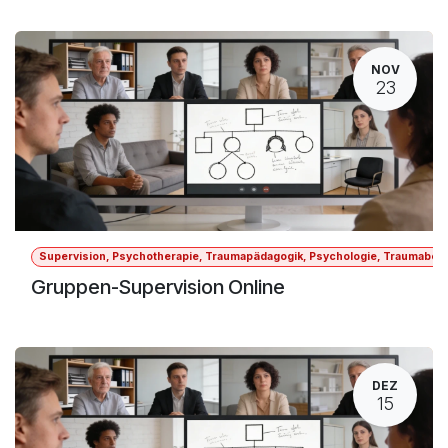
NOV
23
Supervision, Psychotherapie, Traumapädagogik, Psychologie, Traumabegle
Gruppen-Supervision Online
DEZ
15