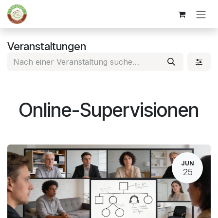
Zum Inhalt springen
Veranstaltungen
Online-Supervisionen
JUN
25